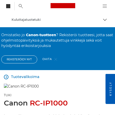
Canon Logo, back to
Kuluttajatuotetuki
Vaihd
Canon
Omistatko jo
Canon-tuotteen
? Rekisteröi tuotteesi, jotta saat
ohjelmistopäivityksiä ja mukautettuja vinkkejä sekä voit
hyödyntää erikoistarjouksia
OHITA
REKISTERÖIDY NYT
Tuotevalikoima

KYSELY
TUKI
Canon
RC-IP1000