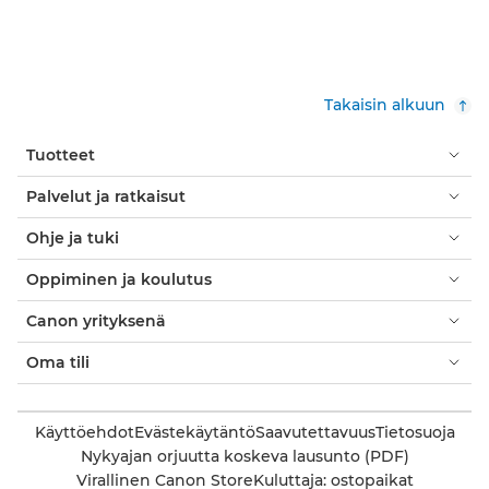
Takaisin alkuun
Tuotteet
Palvelut ja ratkaisut
Ohje ja tuki
Oppiminen ja koulutus
Canon yrityksenä
Oma tili
Käyttöehdot
Evästekäytäntö
Saavutettavuus
Tietosuoja
Nykyajan orjuutta koskeva lausunto (PDF)
Virallinen Canon Store
Kuluttaja: ostopaikat