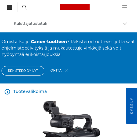
Canon Logo, back to
Kuluttajatuotetuki
Vaihd
Canon
Omistatko jo
Canon-tuotteen
? Rekisteröi tuotteesi, jotta saat
ohjelmistopäivityksiä ja mukautettuja vinkkejä sekä voit
hyödyntää erikoistarjouksia
OHITA
REKISTERÖIDY NYT
Tuotevalikoima

KYSELY