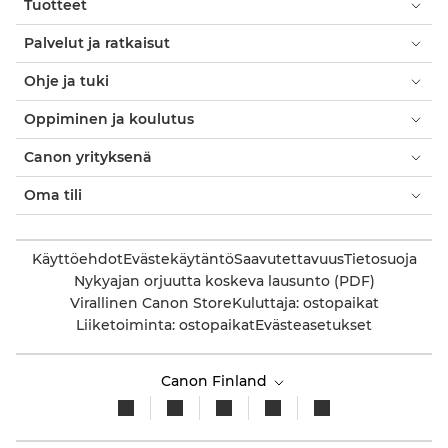
Tuotteet
Palvelut ja ratkaisut
Ohje ja tuki
Oppiminen ja koulutus
Canon yrityksenä
Oma tili
Käyttöehdot
Evästekäytäntö
Saavutettavuus
Tietosuoja
Nykyajan orjuutta koskeva lausunto (PDF)
Virallinen Canon Store
Kuluttaja: ostopaikat
Liiketoiminta: ostopaikat
Evästeasetukset
Canon Finland