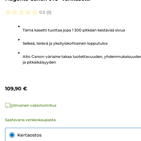
0.0
(0)
0.0/5
tähteä.
Tämä kasetti tuottaa jopa 1 300 pitkään kestävää sivua
Selkeä, terävä ja yksityiskohtainen lopputulos
Aito Canon-väriaine takaa luotettavuuden, yhdenmukaisuude
ja pitkäikäisyyden
109,90 €
Ilmainen vakiotoimitus
Saatavana verkkokaupasta
Kertaostos