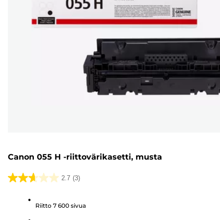
Canon 055 H -riittovärikasetti, musta
2.7
(3)
2.7/5
tähteä.
Riitto 7 600 sivua
3
arvostelua