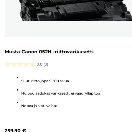
Musta Canon 052H -riittovärikasetti
0.0
(0)
0.0/5
tähteä.
Suuri riitto jopa 9 200 sivua
Huippulaadukas värikasetti, ei vaadi ylläpitoa
Nopea ja siisti vaihto
259,90 €