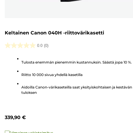
Keltainen Canon 040H -riittovärikasetti
0.0
(0)
0.0/5
tähteä.
Tulosta enemmän pienemmin kustannuksin. Säästä jopa 10 %.
Riitto 10 000 sivua yhdellä kasetilla
Aidoilla Canon-värikaseteilla saat yksityiskohtaisen ja kestävän
tuloksen
339,90 €
Ilmainen vakiotoimitus