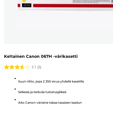
Keltainen Canon 067H -värikasetti
3.7
(3)
3.7/5
tähteä.
Suuri riitto, jopa 2 350 sivua yhdellä kasetilla
3
arvostelua
Selkeää ja terävää tulostusjälkeä
Aito Canon-väriaine takaa tasaisen laadun