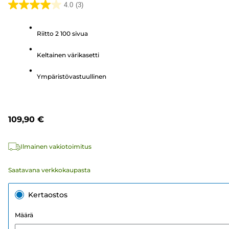
4.0
(3)
4.0/5
tähteä.
Riitto 2 100 sivua
3
arvostelua
Keltainen värikasetti
Ympäristövastuullinen
109,90 €
Ilmainen vakiotoimitus
Saatavana verkkokaupasta
Kertaostos
Määrä