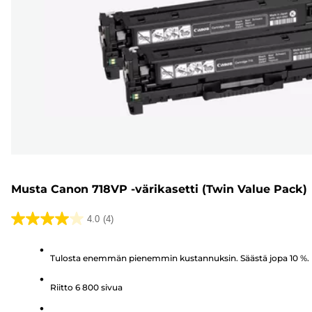
Musta Canon 718VP -värikasetti (Twin Value Pack)
4.0
(4)
4.0/5
tähteä.
Tulosta enemmän pienemmin kustannuksin. Säästä jopa 10 %.
4
arvostelua
Riitto 6 800 sivua