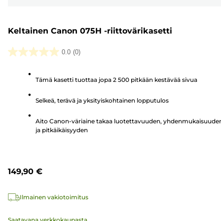
Keltainen Canon 075H -riittovärikasetti
0.0
(0)
0.0/5
tähteä.
Tämä kasetti tuottaa jopa 2 500 pitkään kestävää sivua
Selkeä, terävä ja yksityiskohtainen lopputulos
Aito Canon-väriaine takaa luotettavuuden, yhdenmukaisuude
ja pitkäikäisyyden
149,90 €
Ilmainen vakiotoimitus
Saatavana verkkokaupasta