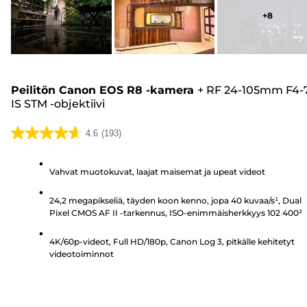
+
8
Peilitön Canon EOS R8 -kamera
+
RF 24-105mm F4-7
IS STM -objektiivi
4.6
(193)
4.6/5
tähteä.
Vahvat muotokuvat, laajat maisemat ja upeat videot
193
arvostelua
24,2 megapikseliä, täyden koon kenno, jopa 40 kuvaa/s¹, Dual
Pixel CMOS AF II -tarkennus, ISO-enimmäisherkkyys 102 400²
4K/60p-videot, Full HD/180p, Canon Log 3, pitkälle kehitetyt
videotoiminnot