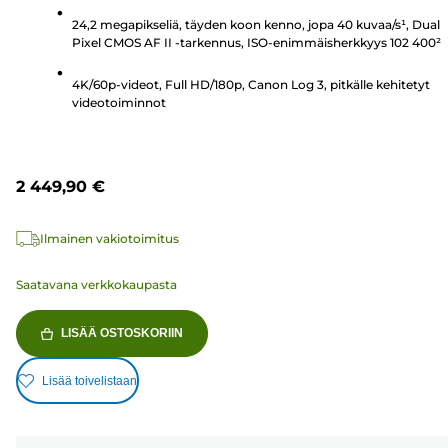
arvostelua
24,2 megapikseliä, täyden koon kenno, jopa 40 kuvaa/s¹, Dual
Pixel CMOS AF II -tarkennus, ISO-enimmäisherkkyys 102 400²
4K/60p-videot, Full HD/180p, Canon Log 3, pitkälle kehitetyt
videotoiminnot
2 449,90 €
Ilmainen vakiotoimitus
Saatavana verkkokaupasta
LISÄÄ OSTOSKORIIN
Lisää toivelistaan