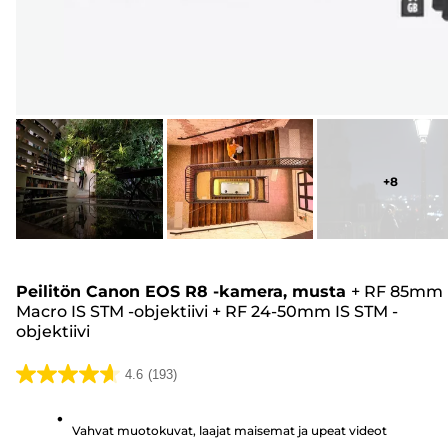
+
8
Peilitön Canon EOS R8 -kamera, musta
+
RF 85mm
Macro IS STM -objektiivi
+
RF 24-50mm IS STM -
objektiivi
4.6
(193)
4.6/5
tähteä.
Vahvat muotokuvat, laajat maisemat ja upeat videot
193