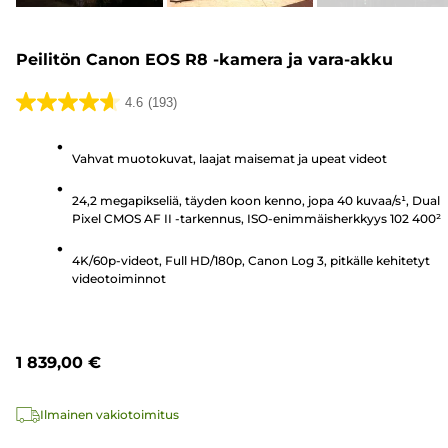
Peilitön Canon EOS R8 -kamera ja vara-akku
4.6
(193)
4.6/5
tähteä.
Vahvat muotokuvat, laajat maisemat ja upeat videot
193
arvostelua
24,2 megapikseliä, täyden koon kenno, jopa 40 kuvaa/s¹, Dual
Pixel CMOS AF II -tarkennus, ISO-enimmäisherkkyys 102 400²
4K/60p-videot, Full HD/180p, Canon Log 3, pitkälle kehitetyt
videotoiminnot
1 839,00 €
Ilmainen vakiotoimitus