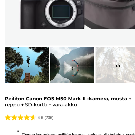
+
8
Peilitön Canon EOS M50 Mark II -kamera, musta
+
reppu
+
SD-kortti
+
vara-akku
4.6
(236)
4.6/5
tähteä.
Täyden kennokoon peilitön kamera, jonka avulla hybridikuvaaj