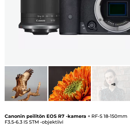
+
8
Canonin peilitön EOS R7 -kamera
+
RF-S 18-150mm
F3.5-6.3 IS STM -objektiivi