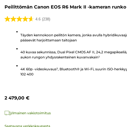
Peilittömän Canon EOS R6 Mark II -kameran runko
4.6
(238)
4.6/5
tähteä.
Täyden kennokoon peilitön kamera, jonka avulla hybridikuvaaj
238
pääsevät harjoittamaan taitojaan
arvostelua
40 kuvaa sekunnissa, Dual Pixel CMOS AF II, 24,2 megapikseliä,
aukon rungon yhdysrakenteinen kuvanvakain¹
4K 60p -videokuvaus², Bluetooth® ja Wi-Fi, suurin ISO-herkky
102 400
2 479,00 €
Ilmainen vakiotoimitus
Saatavana verkkokaupasta