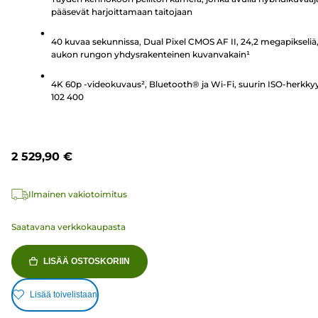
236
pääsevät harjoittamaan taitojaan
arvostelua
40 kuvaa sekunnissa, Dual Pixel CMOS AF II, 24,2 megapikseliä,
aukon rungon yhdysrakenteinen kuvanvakain¹
4K 60p -videokuvaus², Bluetooth® ja Wi-Fi, suurin ISO-herkky
102 400
2 529,90 €
Ilmainen vakiotoimitus
Saatavana verkkokaupasta
LISÄÄ OSTOSKORIIN
Lisää toivelistaan