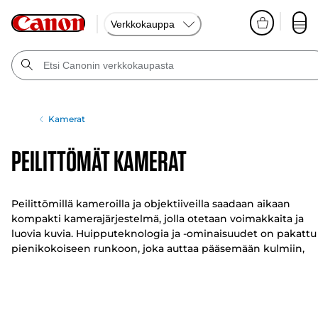
Verkkokauppa
Kamerat
Peilittömät kamerat
Peilittömillä kameroilla ja objektiiveilla saadaan aikaan
kompakti kamerajärjestelmä, jolla otetaan voimakkaita ja
luovia kuvia. Huipputeknologia ja -ominaisuudet on pakattu
pienikokoiseen runkoon, joka auttaa pääsemään kulmiin,
joihin peilikamerat eivät yllä.
Luovuus on jokaisen kompaktin kamerajärjestelmän
ytimessä. Tutustu Canonin johtaviin peilittömiin EOS R- ja