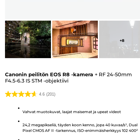
+
8
Canonin peilitön EOS R8 -kamera
+
RF 24-50mm
F4.5-6.3 IS STM -objektiivi
4.6
(201)
4.6/5
tähteä.
Vahvat muotokuvat, laajat maisemat ja upeat videot
201
arvostelua
24,2 megapikseliä, täyden koon kenno, jopa 40 kuvaa/s¹, Dual
Pixel CMOS AF II -tarkennus, ISO-enimmäisherkkyys 102 400²