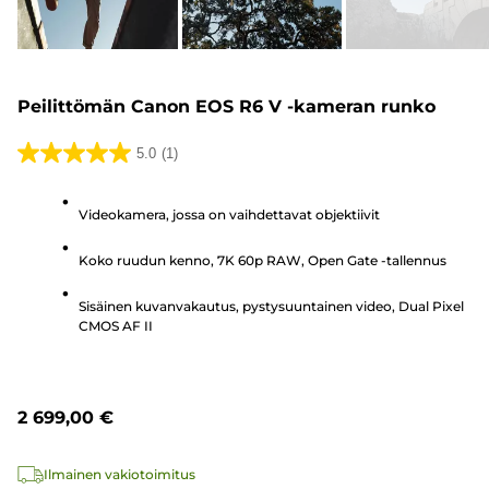
Peilittömän Canon EOS R6 V -kameran runko
5.0
(1)
5.0/5
tähteä.
Videokamera, jossa on vaihdettavat objektiivit
1
arvostelu
Koko ruudun kenno, 7K 60p RAW, Open Gate -tallennus
Sisäinen kuvanvakautus, pystysuuntainen video, Dual Pixel
CMOS AF II
2 699,00 €
Ilmainen vakiotoimitus