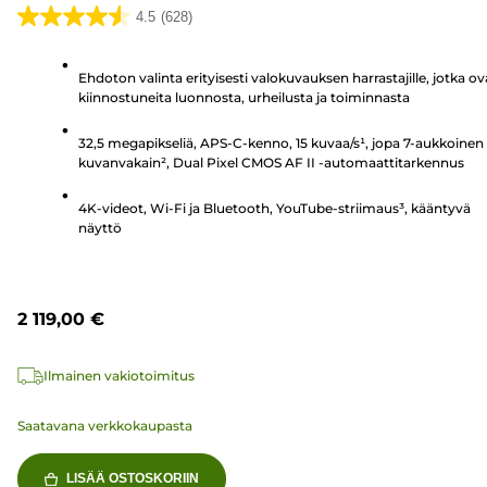
4.5
(628)
4.5/5
tähteä.
Ehdoton valinta erityisesti valokuvauksen harrastajille, jotka ov
628
kiinnostuneita luonnosta, urheilusta ja toiminnasta
arvostelua
32,5 megapikseliä, APS-C-kenno, 15 kuvaa/s¹, jopa 7-aukkoinen
kuvanvakain², Dual Pixel CMOS AF II -automaattitarkennus
4K-videot, Wi-Fi ja Bluetooth, YouTube-striimaus³, kääntyvä
näyttö
2 119,00 €
Ilmainen vakiotoimitus
Saatavana verkkokaupasta
LISÄÄ OSTOSKORIIN