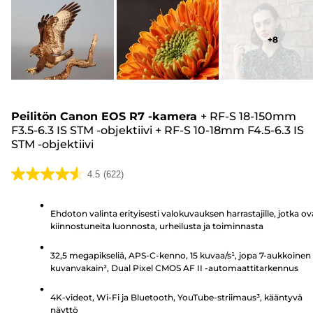
+
8
Peilitön Canon EOS R7 -kamera
+
RF-S 18-150mm
F3.5-6.3 IS STM -objektiivi
+
RF-S 10-18mm F4.5-6.3 IS
STM -objektiivi
4.5
(622)
4.5/5
tähteä.
Ehdoton valinta erityisesti valokuvauksen harrastajille, jotka ov
622
kiinnostuneita luonnosta, urheilusta ja toiminnasta
arvostelua
32,5 megapikseliä, APS-C-kenno, 15 kuvaa/s¹, jopa 7-aukkoinen
kuvanvakain², Dual Pixel CMOS AF II -automaattitarkennus
4K-videot, Wi-Fi ja Bluetooth, YouTube-striimaus³, kääntyvä
näyttö