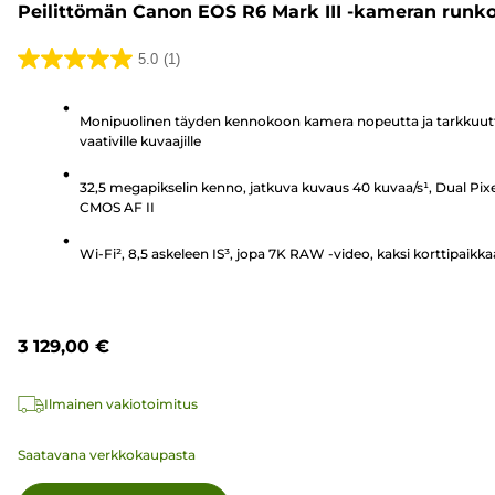
Peilittömän Canon EOS R6 Mark III -kameran runk
5.0
(1)
5.0/5
tähteä.
Monipuolinen täyden kennokoon kamera nopeutta ja tarkkuut
1
vaativille kuvaajille
arvostelu
32,5 megapikselin kenno, jatkuva kuvaus 40 kuvaa/s¹, Dual Pixe
CMOS AF II
Wi-Fi², 8,5 askeleen IS³, jopa 7K RAW -video, kaksi korttipaikka
3 129,00 €
Ilmainen vakiotoimitus
Saatavana verkkokaupasta