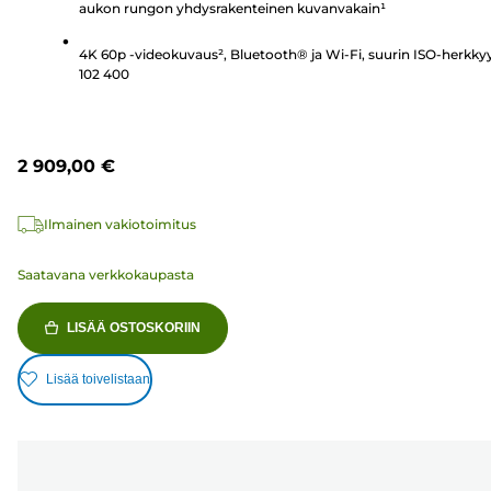
aukon rungon yhdysrakenteinen kuvanvakain¹
4K 60p -videokuvaus², Bluetooth® ja Wi-Fi, suurin ISO-herkky
102 400
2 909,00 €
Ilmainen vakiotoimitus
Saatavana verkkokaupasta
LISÄÄ OSTOSKORIIN
Lisää toivelistaan