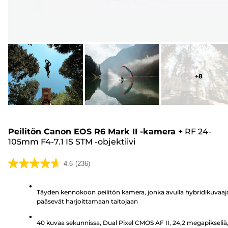
+
8
Peilitön Canon EOS R6 Mark II -kamera
+
RF 24-
105mm F4-7.1 IS STM -objektiivi
4.6
(236)
4.6/5
tähteä.
Täyden kennokoon peilitön kamera, jonka avulla hybridikuvaaj
236
pääsevät harjoittamaan taitojaan
arvostelua
40 kuvaa sekunnissa, Dual Pixel CMOS AF II, 24,2 megapikseliä,