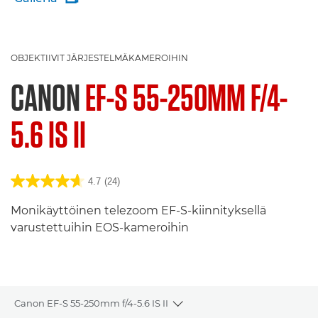
OBJEKTIIVIT JÄRJESTELMÄKAMEROIHIN
CANON
EF-S 55-250MM F/4-
5.6 IS II
4.7
(24)
Monikäyttöinen telezoom EF-S-kiinnityksellä
varustettuihin EOS-kameroihin
Canon EF-S 55-250mm f/4-5.6 IS II
Toggle breadcrumbs