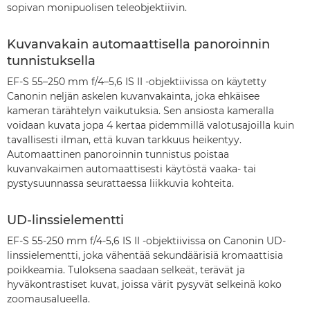
sopivan monipuolisen teleobjektiivin.
Kuvanvakain automaattisella panoroinnin
tunnistuksella
EF-S 55–250 mm f/4–5,6 IS II -objektiivissa on käytetty
Canonin neljän askelen kuvanvakainta, joka ehkäisee
kameran tärähtelyn vaikutuksia. Sen ansiosta kameralla
voidaan kuvata jopa 4 kertaa pidemmillä valotusajoilla kuin
tavallisesti ilman, että kuvan tarkkuus heikentyy.
Automaattinen panoroinnin tunnistus poistaa
kuvanvakaimen automaattisesti käytöstä vaaka- tai
pystysuunnassa seurattaessa liikkuvia kohteita.
UD-linssielementti
EF-S 55-250 mm f/4-5,6 IS II -objektiivissa on Canonin UD-
linssielementti, joka vähentää sekundäärisiä kromaattisia
poikkeamia. Tuloksena saadaan selkeät, terävät ja
hyväkontrastiset kuvat, joissa värit pysyvät selkeinä koko
zoomausalueella.