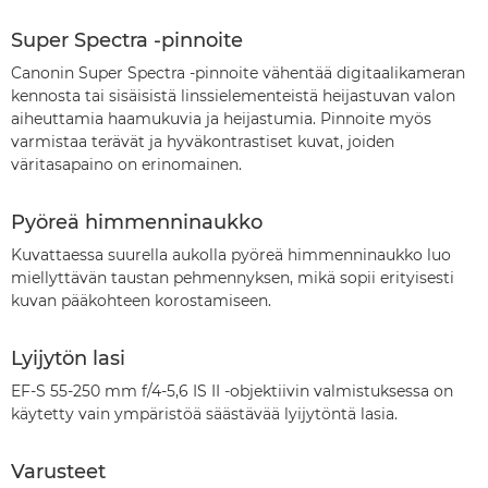
Super Spectra -pinnoite
Canonin Super Spectra -pinnoite vähentää digitaalikameran
kennosta tai sisäisistä linssielementeistä heijastuvan valon
aiheuttamia haamukuvia ja heijastumia. Pinnoite myös
varmistaa terävät ja hyväkontrastiset kuvat, joiden
väritasapaino on erinomainen.
Pyöreä himmenninaukko
Kuvattaessa suurella aukolla pyöreä himmenninaukko luo
miellyttävän taustan pehmennyksen, mikä sopii erityisesti
kuvan pääkohteen korostamiseen.
Lyijytön lasi
EF-S 55-250 mm f/4-5,6 IS II -objektiivin valmistuksessa on
käytetty vain ympäristöä säästävää lyijytöntä lasia.
Varusteet