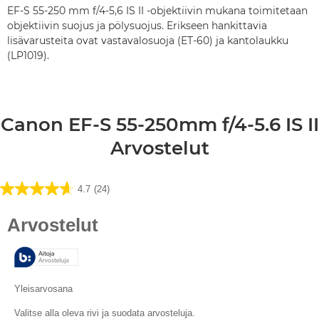
EF-S 55-250 mm f/4-5,6 IS II -objektiivin mukana toimitetaan
objektiivin suojus ja pölysuojus. Erikseen hankittavia
lisävarusteita ovat vastavalosuoja (ET-60) ja kantolaukku
(LP1019).
Canon EF-S 55-250mm f/4-5.6 IS II
Arvostelut
4.7
(24)
4.7/5
tähteä.
24
arvostelua