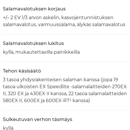
Salamavalotuksen korjaus
+/– 2 EV 1/3 arvon askelin, kasvojentunnistuksen
salamavalotus, varmuussalama, älykäs salamavalotus
Salamavalotuksen lukitus
kyllä, mukautettavilla painikkeilla
Tehon käsisäätö
3 tasoa yhdysrakenteisen salaman kanssa (jopa 19
tasoa ulkoisten EX Speedlite -salamalaitteiden 270EX
II, 320 EX ja 430EX II kanssa, 22 tasoa salamalaitteiden
580EX II, 600EX ja 600EX-RT¹ kanssa)
Sulkeutuvan verhon täsmäys
kyllä