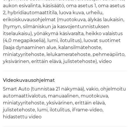
aukon esivalinta, käsisäätö, oma asetus 1, oma asetus
2, hybridiautomaattitila, luova kuva, urheilu,
erikoiskuvausohjelmat (muotokuva, älykäs laukaisin,
(hymyn, silmäniskun ja kasvojentunnistuksen
itselaukaisu), yönäkymä käsivaralta, heikko valaistus
(4,0 megapikseliä), lumi, ilotulitus), luovat suotimet
(laaja dynaaminen alue, kalansilmätehoste,
miniatyyritehoste, lelukameratehoste, pehmeäpiirto,
yksivärinen, erittäin elävä, julistetehoste), video
Videokuvausohjelmat
Smart Auto (tunnistaa 21 näkymää), vakio, ohjelmoitu
automaattivalotus, manuaalinen, muotokuva,
miniatyyritehoste, yksivärinen, erittäin elävä,
julistetehoste, lumi, ilotulitus, iFrame-video,
hidastettu video