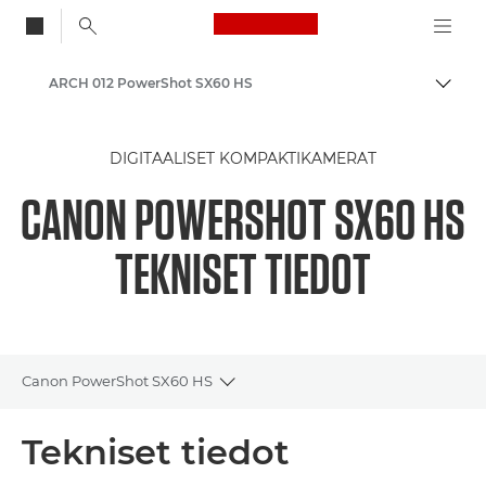
Canon Logo, back to
ARCH 012 PowerShot SX60 HS
Vaihd
Canon
DIGITAALISET KOMPAKTIKAMERAT
CANON POWERSHOT SX60 HS
TEKNISET TIEDOT
Canon PowerShot SX60 HS
Toggle breadcrumbs
Yleiskuvaus
Tekniset tiedot