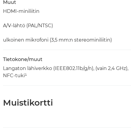
Muut
HDMI-miniliitin
A/V-lähtö (PAL/NTSC)
ulkoinen mikrofoni (3,5 mm:n stereominiliitin)
Tietokone/muut
Langaton lähiverkko (IEEE802.11b/g/n), (vain 2,4 GHz),
NFC-tuki¹
Muistikortti