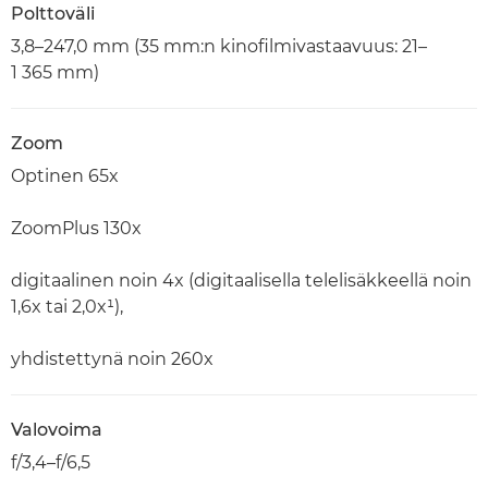
Polttoväli
3,8–247,0 mm (35 mm:n kinofilmivastaavuus: 21–
1 365 mm)
Zoom
Optinen 65x
ZoomPlus 130x
digitaalinen noin 4x (digitaalisella telelisäkkeellä noin
1,6x tai 2,0x¹),
yhdistettynä noin 260x
Valovoima
f/3,4–f/6,5