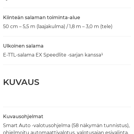
Kiinteän salaman toiminta-alue
50 cm – 5,5 m (laajakulma) / 1,8 m – 3,0 m (tele)
Ulkoinen salama
E-TTL-salama EX Speedlite -sarjan kanssa¹
KUVAUS
Kuvausohjelmat
Smart Auto -valotusohjelma (58 näkymän tunnistus),
ohjelmoitu automaattivalotus, valotusajan esivalinta,