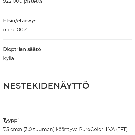
922 000 pistettä
Etsin/etäisyys
noin 100%
Dioptrian säätö
kyllä
NESTEKIDENÄYTTÖ
Tyyppi
7,5 cm:n (3,0 tuuman) kääntyvä PureColor II VA (TFT) -