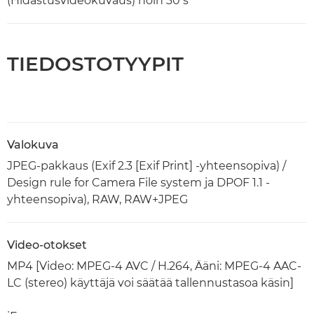
(Hidastusvideokuvaus) noin 30 s
TIEDOSTOTYYPIT
Valokuva
JPEG-pakkaus (Exif 2.3 [Exif Print] -yhteensopiva) /
Design rule for Camera File system ja DPOF 1.1 -
yhteensopiva), RAW, RAW+JPEG
Video-otokset
MP4 [Video: MPEG-4 AVC / H.264, Ääni: MPEG-4 AAC-
LC (stereo) käyttäjä voi säätää tallennustasoa käsin]