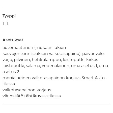
Tyyppi
TTL
Asetukset
automaattinen (mukaan lukien
kasvojentunnistuksen valkotasapaino), päivänvalo,
varjo, pilvinen, hehkulamppu, loisteputki, kirkas
loisteputki, salama, vedenalainen, oma asetus 1, oma
asetus 2
monialueinen valkotasapainon korjaus Smart Auto -
tilassa
valkotasapainon korjaus
värinsäätö tähtikuvaustilassa