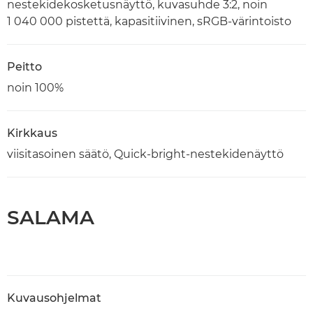
nestekidekosketusnäyttö, kuvasuhde 3:2, noin
1 040 000 pistettä, kapasitiivinen, sRGB-värintoisto
Peitto
noin 100%
Kirkkaus
viisitasoinen säätö, Quick-bright-nestekidenäyttö
SALAMA
Kuvausohjelmat