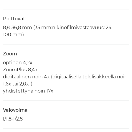
Polttoväli
8,8-36,8 mm (35 mm:n kinofilmivastaavuus: 24-
100 mm)
Zoom
optinen 4,2x
ZoomPlus 8,4x
digitaalinen noin 4x (digitaalisella telelisäkkeellä noin
1,6x tai 2,0x¹)
yhdistettynä noin 17x
Valovoima
f/1,8-f/2,8