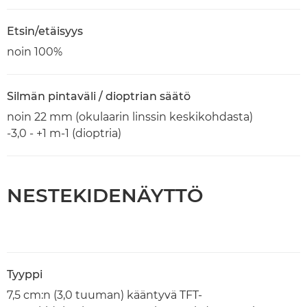
Etsin/etäisyys
noin 100%
Silmän pintaväli / dioptrian säätö
noin 22 mm (okulaarin linssin keskikohdasta)
-3,0 - +1 m-1 (dioptria)
NESTEKIDENÄYTTÖ
Tyyppi
7,5 cm:n (3,0 tuuman) kääntyvä TFT-