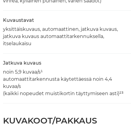
vihreä, kylläinen punainen, värien säädöt)
Kuvaustavat
yksittäiskuvaus, automaattinen, jatkuva kuvaus,
jatkuva kuvaus automaattitarkennuksella,
itselaukaisu
Jatkuva kuvaus
noin 5,9 kuvaa/s¹
automaattitarkennusta käytettäessä noin 4,4
kuvaa/s
(kaikki nopeudet muistikortin täyttymiseen asti)²³
KUVAKOOT/PAKKAUS