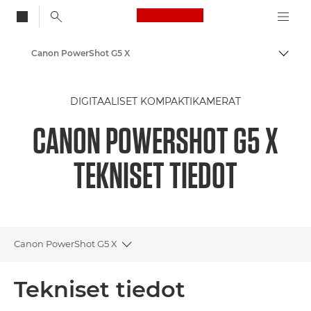
Canon Logo, back to
Canon PowerShot G5 X
Vaihd
Canon
DIGITAALISET KOMPAKTIKAMERAT
CANON POWERSHOT G5 X
TEKNISET TIEDOT
Canon PowerShot G5 X
Toggle breadcrumbs
Yleiskuvaus
Tekniset tiedot