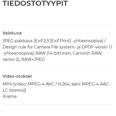
TIEDOSTOTYYPIT
Valokuva
JPEG-pakkaus (Exif 2.3 [Exif Print] -yhteensopiva) /
Design rule for Camera File system- ja DPOF-versio 1.1
-yhteensopiva), RAW (14-bittinen, Canonin RAW,
versio 2), RAW+JPEG
Video-otokset
MP4 [video: MPEG-4 AVC / H.264, ääni: MPEG-4 AAC-
LC (stereo)]
iFrame