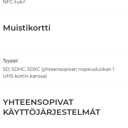
NFC-tuki¹
Muistikortti
Tyyppi
SD, SDHC, SDXC (yhteensopivan nopeusluokan 1
UHS-kortin kanssa)
YHTEENSOPIVAT
KÄYTTÖJÄRJESTELMÄT