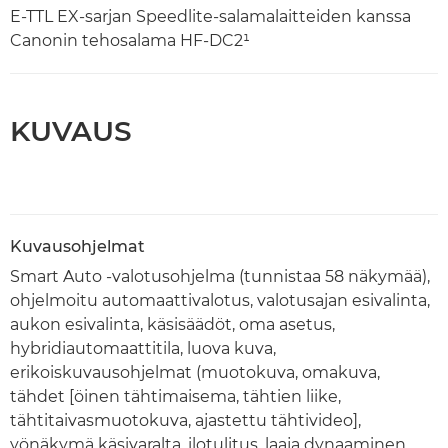
E-TTL EX-sarjan Speedlite-salamalaitteiden kanssa
Canonin tehosalama HF-DC2¹
KUVAUS
Kuvausohjelmat
Smart Auto -valotusohjelma (tunnistaa 58 näkymää),
ohjelmoitu automaattivalotus, valotusajan esivalinta,
aukon esivalinta, käsisäädöt, oma asetus,
hybridiautomaattitila, luova kuva,
erikoiskuvausohjelmat (muotokuva, omakuva,
tähdet [öinen tähtimaisema, tähtien liike,
tähtitaivasmuotokuva, ajastettu tähtivideo],
yönäkymä käsivaralta, ilotulitus, laaja dynaaminen