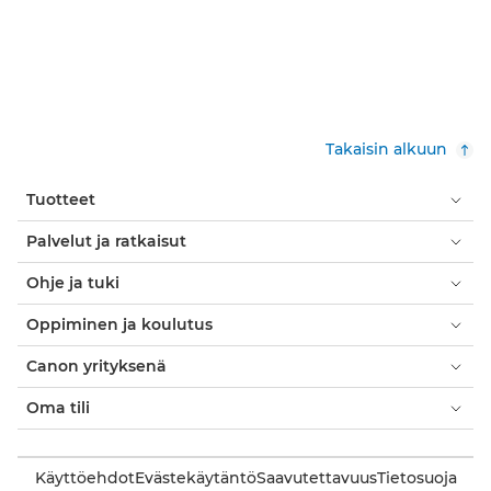
Takaisin alkuun
Tuotteet
Palvelut ja ratkaisut
Ohje ja tuki
Oppiminen ja koulutus
Canon yrityksenä
Oma tili
Käyttöehdot
Evästekäytäntö
Saavutettavuus
Tietosuoja