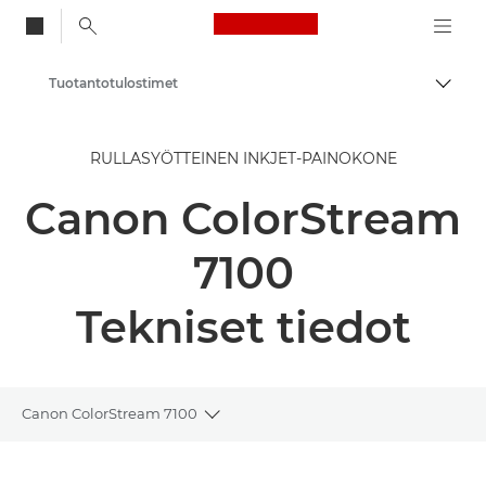
Canon Logo, back to
Tuotantotulostimet
Vaihd
Canon
RULLASYÖTTEINEN INKJET-PAINOKONE
Ratkaisut ja palvelut
Canon ColorStream
Yritysratkaisut
7100
Tekniset tiedot
Canon ColorStream 7100
Toggle breadcrumbs
Yleiskuvaus