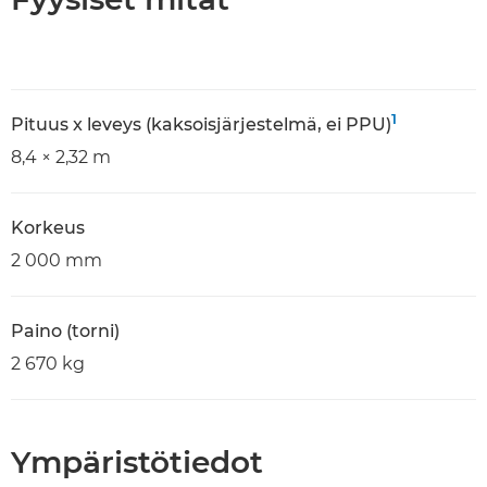
1
Pituus x leveys (kaksoisjärjestelmä, ei PPU)
8,4 × 2,32 m
Korkeus
2 000 mm
Paino (torni)
2 670 kg
Ympäristötiedot