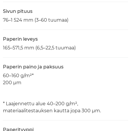
Sivun pituus
76–1 524 mm (3–60 tuumaa)
Paperin leveys
165–571,5 mm (6,5–22,5 tuumaa)
Paperin paino ja paksuus
60–160 g/m²*
200 μm
* Laajennettu alue 40–200 g/m²,
materiaalitestauksen kautta jopa 300 μm.
Paperityyppi