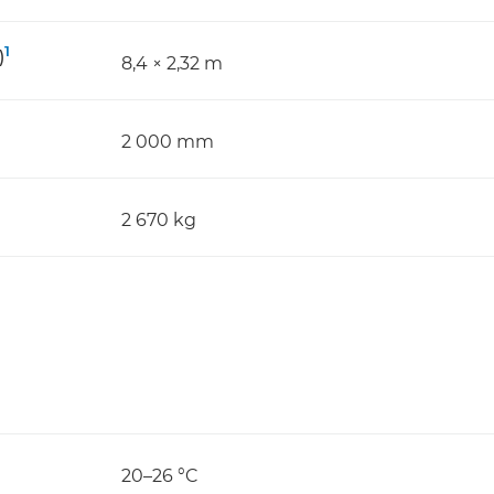
1
)
8,4 × 2,32 m
2 000 mm
2 670 kg
20–26 °C