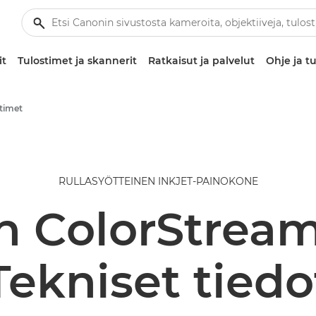
it
Tulostimet ja skannerit
Ratkaisut ja palvelut
Ohje ja tu
timet
RULLASYÖTTEINEN INKJET-PAINOKONE
n ColorStream
Tekniset tiedo