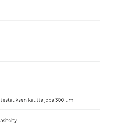
litestauksen kautta jopa 300 μm.
äsitelty