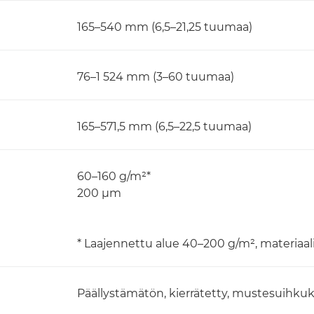
165–540 mm (6,5–21,25 tuumaa)
76–1 524 mm (3–60 tuumaa)
165–571,5 mm (6,5–22,5 tuumaa)
60–160 g/m²*
200 μm
* Laajennettu alue 40–200 g/m², materiaa
Päällystämätön, kierrätetty, mustesuihkuk