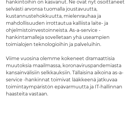
hankintoihin on kasvanut. Ne ovat nyt osoittaneet
selvästi arvonsa tuomalla joustavuutta,
kustannustehokkuutta, mielenrauhaa ja
mahdollisuuden irrottautua kalliista laite- ja
ohjelmistoinvestoinneista. As-a-service -
hankintamalleja sovelletaan yhä useampien
toimialojen teknologioihin ja palveluihin.
Viime vuosina olemme kokeneet dramaattisia
muutoksia maailmassa, koronaviruspandemiasta
kansainvälisiin selkkauksiin. Tällaisina aikoina as-a-
service -hankinnat toimivat lääkkeenä jatkuvaa
toimintaympäristön epävarmuutta ja IT-hallinnan
haasteita vastaan.