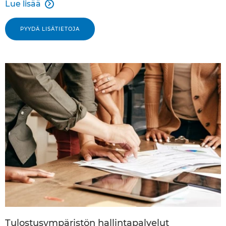
Lue lisää

PYYDÄ LISÄTIETOJA
Tulostusympäristön hallintapalvelut