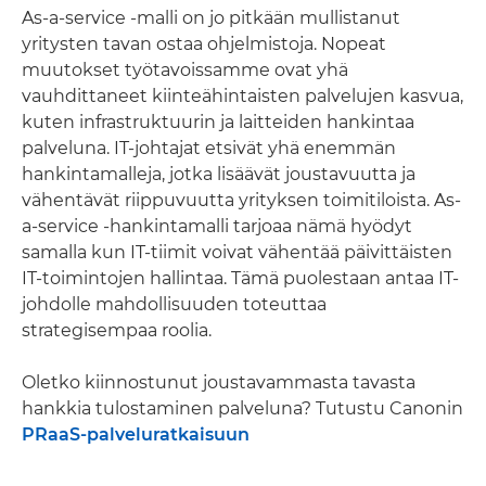
As-a-service -malli on jo pitkään mullistanut
yritysten tavan ostaa ohjelmistoja. Nopeat
muutokset työtavoissamme ovat yhä
vauhdittaneet kiinteähintaisten palvelujen kasvua,
kuten infrastruktuurin ja laitteiden hankintaa
palveluna. IT-johtajat etsivät yhä enemmän
hankintamalleja, jotka lisäävät joustavuutta ja
vähentävät riippuvuutta yrityksen toimitiloista. As-
a-service -hankintamalli tarjoaa nämä hyödyt
samalla kun IT-tiimit voivat vähentää päivittäisten
IT-toimintojen hallintaa. Tämä puolestaan antaa IT-
johdolle mahdollisuuden toteuttaa
strategisempaa roolia.
Oletko kiinnostunut joustavammasta tavasta
hankkia tulostaminen palveluna? Tutustu Canonin
PRaaS-palveluratkaisuun