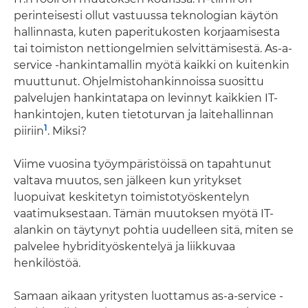
perinteisesti ollut vastuussa teknologian käytön
hallinnasta, kuten paperitukosten korjaamisesta
tai toimiston nettiongelmien selvittämisestä. As-a-
service -hankintamallin myötä kaikki on kuitenkin
muuttunut. Ohjelmistohankinnoissa suosittu
palvelujen hankintatapa on levinnyt kaikkien IT-
hankintojen, kuten tietoturvan ja laitehallinnan
1
piiriin
. Miksi?
Viime vuosina työympäristöissä on tapahtunut
valtava muutos, sen jälkeen kun yritykset
luopuivat keskitetyn toimistotyöskentelyn
vaatimuksestaan. Tämän muutoksen myötä IT-
alankin on täytynyt pohtia uudelleen sitä, miten se
palvelee hybridityöskentelyä ja liikkuvaa
henkilöstöä.
Samaan aikaan yritysten luottamus as-a-service -