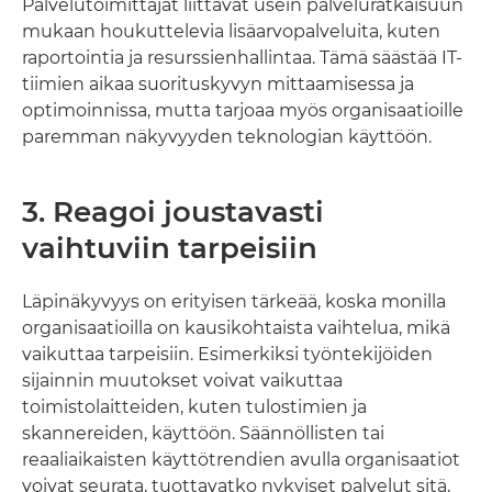
Palvelutoimittajat liittävät usein palveluratkaisuun
mukaan houkuttelevia lisäarvopalveluita, kuten
raportointia ja resurssienhallintaa. Tämä säästää IT-
tiimien aikaa suorituskyvyn mittaamisessa ja
optimoinnissa, mutta tarjoaa myös organisaatioille
paremman näkyvyyden teknologian käyttöön.
3. Reagoi joustavasti
vaihtuviin tarpeisiin
Läpinäkyvyys on erityisen tärkeää, koska monilla
organisaatioilla on kausikohtaista vaihtelua, mikä
vaikuttaa tarpeisiin. Esimerkiksi työntekijöiden
sijainnin muutokset voivat vaikuttaa
toimistolaitteiden, kuten tulostimien ja
skannereiden, käyttöön. Säännöllisten tai
reaaliaikaisten käyttötrendien avulla organisaatiot
voivat seurata, tuottavatko nykyiset palvelut sitä,