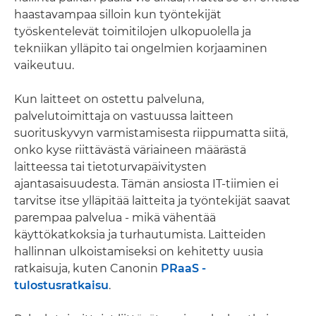
haastavampaa silloin kun työntekijät
työskentelevät toimitilojen ulkopuolella ja
tekniikan ylläpito tai ongelmien korjaaminen
vaikeutuu.
Kun laitteet on ostettu palveluna,
palvelutoimittaja on vastuussa laitteen
suorituskyvyn varmistamisesta riippumatta siitä,
onko kyse riittävästä väriaineen määrästä
laitteessa tai tietoturvapäivitysten
ajantasaisuudesta. Tämän ansiosta IT-tiimien ei
tarvitse itse ylläpitää laitteita ja työntekijät saavat
parempaa palvelua - mikä vähentää
käyttökatkoksia ja turhautumista. Laitteiden
hallinnan ulkoistamiseksi on kehitetty uusia
ratkaisuja, kuten Canonin
PRaaS -
tulostusratkaisu
.