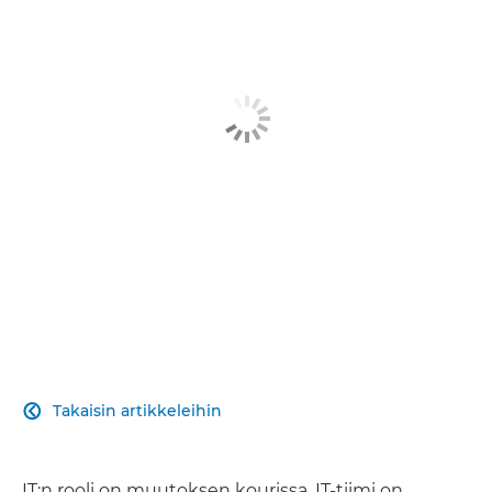
ARTIKKELI
ESITE
AIHEESEEN LIITTYVÄT RATKAISUT
LUE LISÄÄ
Takaisin artikkeleihin

IT:n rooli on muutoksen kourissa. IT-tiimi on