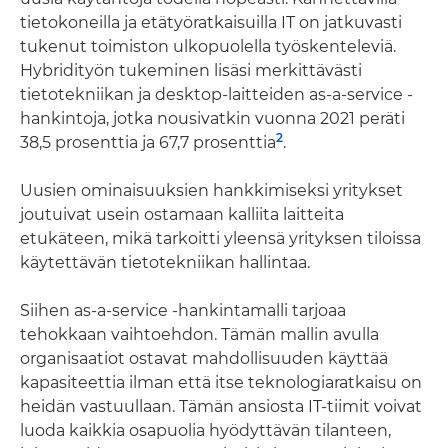
tietokoneilla ja etätyöratkaisuilla IT on jatkuvasti
tukenut toimiston ulkopuolella työskenteleviä.
Hybridityön tukeminen lisäsi merkittävästi
tietotekniikan ja desktop-laitteiden as-a-service -
hankintoja, jotka nousivatkin vuonna 2021 peräti
2
38,5 prosenttia ja 67,7 prosenttia
.
Uusien ominaisuuksien hankkimiseksi yritykset
joutuivat usein ostamaan kalliita laitteita
etukäteen, mikä tarkoitti yleensä yrityksen tiloissa
käytettävän tietotekniikan hallintaa.
Siihen as-a-service -hankintamalli tarjoaa
tehokkaan vaihtoehdon. Tämän mallin avulla
organisaatiot ostavat mahdollisuuden käyttää
kapasiteettia ilman että itse teknologiaratkaisu on
heidän vastuullaan. Tämän ansiosta IT-tiimit voivat
luoda kaikkia osapuolia hyödyttävän tilanteen,