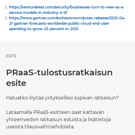
https://venturebeat.com/security/businesses-turn-to-new-as-a-
service-models-in-industry-4-0/
https://www.gartner.com/en/newsroom/press-releases/2021-04-
21-gartner-forecasts-worldwide-public-cloud-end-user-
spending-to-grow-23-percent-in-2021
ESITE
PRaaS-tulostusratkaisun
esite
Haluatko löytää yrityksellesi sopivan ratkaisun?
Lataamalla PRaaS-esitteen saat kattavan
yhteenvedon ratkaisun eduista ja lisätietoja
useista tilausvaihtoehdoista.