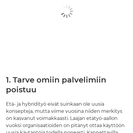
1. Tarve omiin palvelimiin
poistuu
Etä- ja hybridityö eivät suinkaan ole uusia
konsepteja, mutta viime vuosina niiden merkitys
on kasvanut voimakkaasti. Laajan etätyö-aallon
vuoksi organisaatioiden on pitänyt ottaa käyttöön
uusia käytäntöjä todella nopeasti. Kannettavilla