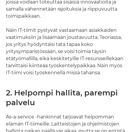
joissa voidaan toteuttaa sisäisiä innovaatioita ja
samalla vähennetään rajoituksia ja riippuvuutta
toimipaikkaan.
Näin IT-tiimit pystyvät vastaamaan asiakkaiden
vaatimuksiin ja lisäämään joustavuutta. Teoriassa,
jos yritys hyödyntäisi tätä tapaa koko
yritysympäristössään, se voisi toimia täysin
etätyömallilla, eikä keskitetyille IT-resursseillekaan
tarvittaisi kiinteää työskentelypaikkaa. Näin myös
IT-tiimi voisi työskennellä missä tahansa.
2. Helpompi hallita, parempi
palvelu
As-a-service -hankinnat tarjoavat helpomman
elämän IT-tiimeille. Laitteistojen ja ohjelmistojen
hallinta paikan päällä vie aikaa, mutta se on entistä