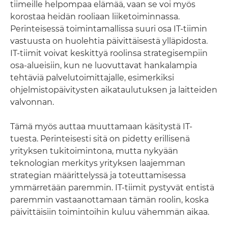
tiimeille helpompaa elämää, vaan se voi myös
korostaa heidän rooliaan liiketoiminnassa.
Perinteisessä toimintamallissa suuri osa IT-tiimin
vastuusta on huolehtia päivittäisestä ylläpidosta.
IT-tiimit voivat keskittyä roolinsa strategisempiin
osa-alueisiin, kun ne luovuttavat hankalampia
tehtäviä palvelutoimittajalle, esimerkiksi
ohjelmistopäivitysten aikataulutuksen ja laitteiden
valvonnan.
Tämä myös auttaa muuttamaan käsitystä IT-
tuesta. Perinteisesti sitä on pidetty erillisenä
yrityksen tukitoimintona, mutta nykyään
teknologian merkitys yrityksen laajemman
strategian määrittelyssä ja toteuttamisessa
ymmärretään paremmin. IT-tiimit pystyvät entistä
paremmin vastaanottamaan tämän roolin, koska
päivittäisiin toimintoihin kuluu vähemmän aikaa.